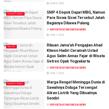
JUNI 8, 2026
SMP 4 Depok Dapat MBG, Namun
INVESTIGASI
Para Siswa Siswi Tersebut Jatah
Bagianya Dibawa Pulang
BY
REPORTASE INDONESIA NEWS
JUNI 7, 2026
Ribuan Jama’ah Pengajian Ahad
RELIGI
Kliwon Hadiri Ceramah Ustad
Agus Salim Annas Fajar di Wisata
Setren Opak Yogyakarta
BY
REPORTASE INDONESIA NEWS
JUNI 7, 2026
Warga Rengel Meningga Dunia di
INVESTIGASI
Sawahnya Diduga Tersengat
Aliran Listrik Yang Dibuatnya
Sendiri
BY
REPORTASE INDONESIA NEWS