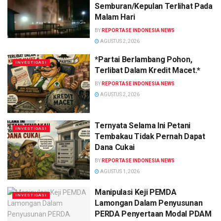
Semburan/Kepulan Terlihat Pada
Malam Hari
BY
REPORTASE INDONESIA NEWS
AGUSTUS 2, 2026
*Partai Berlambang Pohon,
INVESTIGASI
Terlibat Dalam Kredit Macet.*
BY
REPORTASE INDONESIA NEWS
AGUSTUS 2, 2026
Ternyata Selama Ini Petani
INVESTIGASI
Tembakau Tidak Pernah Dapat
Dana Cukai
BY
REPORTASE INDONESIA NEWS
AGUSTUS 1, 2026
Manipulasi Keji PEMDA
INVESTIGASI
Lamongan Dalam Penyusunan
PERDA Penyertaan Modal PDAM