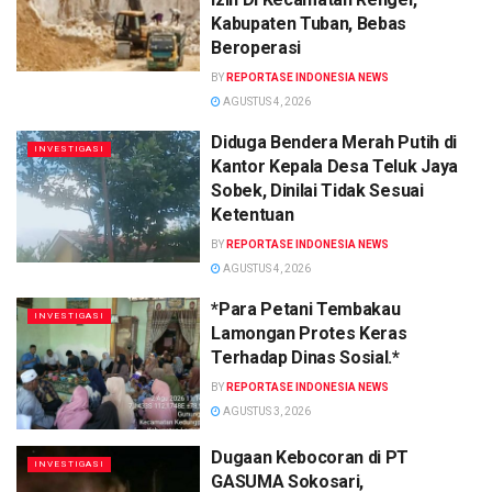
Kabupaten Tuban, Bebas
Beroperasi
BY
REPORTASE INDONESIA NEWS
AGUSTUS 4, 2026
Diduga Bendera Merah Putih di
INVESTIGASI
Kantor Kepala Desa Teluk Jaya
Sobek, Dinilai Tidak Sesuai
Ketentuan
BY
REPORTASE INDONESIA NEWS
AGUSTUS 4, 2026
*Para Petani Tembakau
INVESTIGASI
Lamongan Protes Keras
Terhadap Dinas Sosial.*
BY
REPORTASE INDONESIA NEWS
AGUSTUS 3, 2026
Dugaan Kebocoran di PT
INVESTIGASI
GASUMA Sokosari,