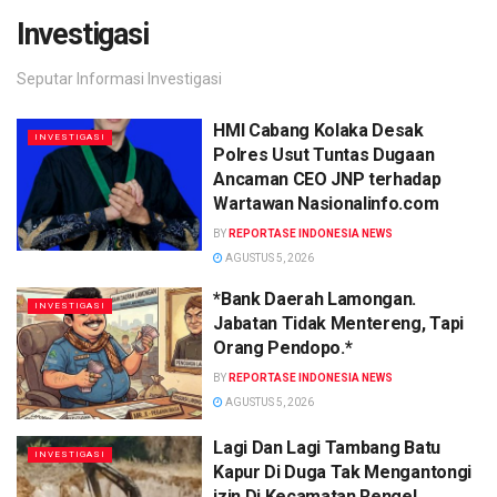
Investigasi
Seputar Informasi Investigasi
HMI Cabang Kolaka Desak
INVESTIGASI
Polres Usut Tuntas Dugaan
Ancaman CEO JNP terhadap
Wartawan Nasionalinfo.com
BY
REPORTASE INDONESIA NEWS
AGUSTUS 5, 2026
*Bank Daerah Lamongan.
INVESTIGASI
Jabatan Tidak Mentereng, Tapi
Orang Pendopo.*
BY
REPORTASE INDONESIA NEWS
AGUSTUS 5, 2026
Lagi Dan Lagi Tambang Batu
INVESTIGASI
Kapur Di Duga Tak Mengantongi
izin Di Kecamatan Rengel,