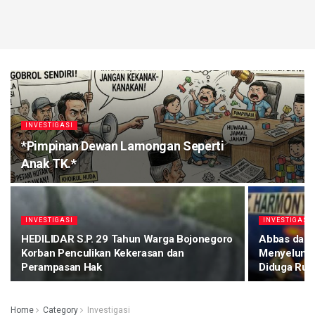
INVESTIGASI
*Pimpinan Dewan Lamongan Seperti
Anak TK.*
INVESTIGASI
INVESTIGASI
HEDILIDAR S.P. 29 Tahun Warga Bojonegoro
Abbas dan 
Korban Penculikan Kekerasan dan
Menyelundu
Perampasan Hak
Diduga Ruti
Home
Category
Investigasi