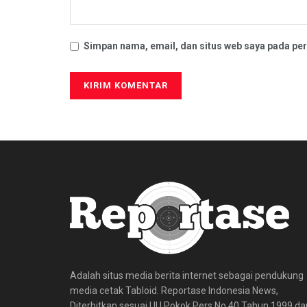
Simpan nama, email, dan situs web saya pada per
Adalah situs media berita internet sebagai pendukung
media cetak Tabloid. Reportase Indonesia News,
Diterbitkan sesuai UU Pokok Pers No 40 Tahun 1999 da