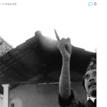
0
6
in
Daerah