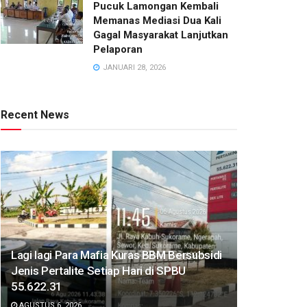
Pucuk Lamongan Kembali
Memanas Mediasi Dua Kali
Gagal Masyarakat Lanjutkan
Pelaporan
JANUARI 28, 2026
Recent News
Lagi lagi Para Mafia Kuras BBM Bersubsidi
Jenis Pertalite Setiap Hari di SPBU
55.622.31
AGUSTUS 6, 2026