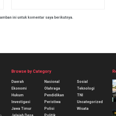
amban ini untuk komentar saya berikutnya.
Browse by Category
R
Daerah
Nasional
Sosial
Ekonomi
Olahraga
Teknologi
Hukum
Pendidikan
TNI
Investigasi
Peristiwa
Uncategorized
Jawa Timur
Polisi
Wisata
Jelajah Desa
Politik
n