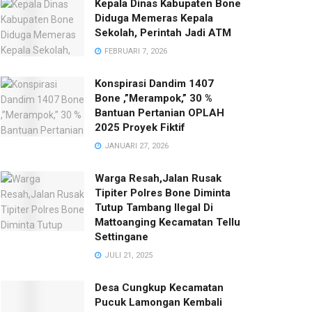
Kepala Dinas Kabupaten Bone
Diduga Memeras Kepala
Sekolah, Perintah Jadi ATM
FEBRUARI 7, 2026
Konspirasi Dandim 1407
Bone ,”Merampok,” 30 %
Bantuan Pertanian OPLAH
2025 Proyek Fiktif
JANUARI 27, 2026
Warga Resah,Jalan Rusak
Tipiter Polres Bone Diminta
Tutup Tambang Ilegal Di
Mattoanging Kecamatan Tellu
Settingane
JULI 21, 2025
Desa Cungkup Kecamatan
Pucuk Lamongan Kembali