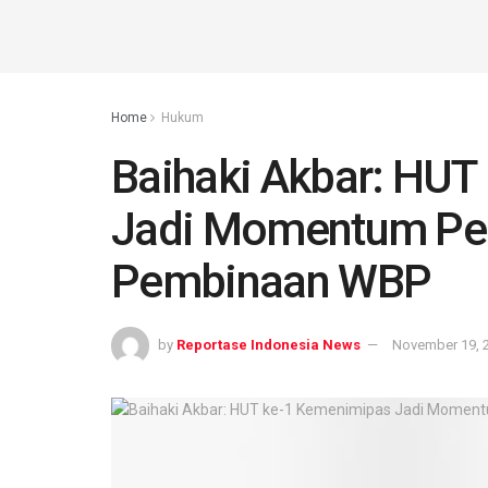
Home
Hukum
Baihaki Akbar: HUT
Jadi Momentum Per
Pembinaan WBP
by
Reportase Indonesia News
November 19, 