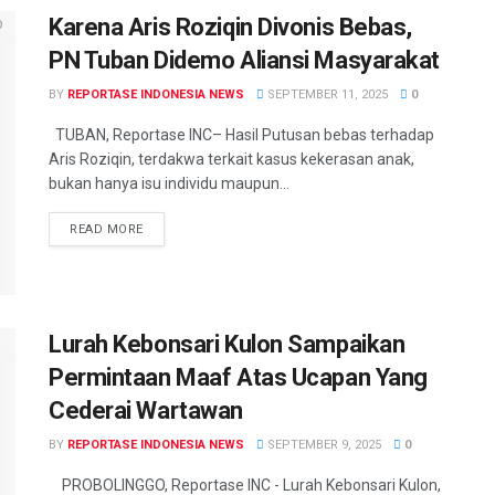
Karena Aris Roziqin Divonis Bebas,
PN Tuban Didemo Aliansi Masyarakat
BY
REPORTASE INDONESIA NEWS
SEPTEMBER 11, 2025
0
TUBAN, Reportase INC– Hasil Putusan bebas terhadap
Aris Roziqin, terdakwa terkait kasus kekerasan anak,
bukan hanya isu individu maupun...
READ MORE
Lurah Kebonsari Kulon Sampaikan
Permintaan Maaf Atas Ucapan Yang
Cederai Wartawan
BY
REPORTASE INDONESIA NEWS
SEPTEMBER 9, 2025
0
PROBOLINGGO, Reportase INC - Lurah Kebonsari Kulon,