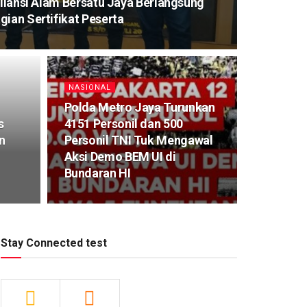
Aliansi Alam Bersatu Jaya Berlangsung
gian Sertifikat Peserta
NASIONAL
Polda Metro Jaya Turunkan
s
4151 Personil dan 500
n
Personil TNI Tuk Mengawal
Aksi Demo BEM UI di
Bundaran HI
Stay Connected test