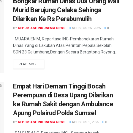
Bongkar Rumah Dinas Dua Orang Wali
Murid Berujung Celaka Sehinga
Dilarikan Ke Rs Perabumulih
BY
REPORTASE INDONESIA NEWS
AGUSTUS 25, 2025
0
MUARA ENIM, Reportase INC-Pembongkaran Rumah
Dinas Yang di Lakukan Atas Perintah Pepala Sekolah
SDN 23 Gelumbang,Dengan Secara Bergotong Royong...
READ MORE
Empat Hari Demam Tinggi Bocah
Perempuan di Desa Upang Dilarikan
ke Rumah Sakit dengan Ambulance
Apung Polairud Polda Sumsel
BY
REPORTASE INDONESIA NEWS
AGUSTUS 1, 2025
0