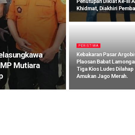
Penutupan Diklat Ke-III 
Khidmat, Diakhiri Pemba
PERISTIWA
Belasungkawa
Kebakaran Pasar Argobi
Plaosan Babat Lamonga
KMP Mutiara
Tiga Kios Ludes Dilahap
p
Amukan Jago Merah.