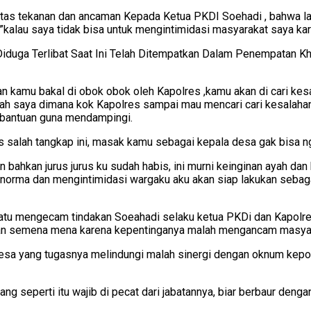
atas tekanan dan ancaman Kepada Ketua PKDI Soehadi , bahwa l
kalau saya tidak bisa untuk mengintimidasi masyarakat saya kare
ng Diduga Terlibat Saat Ini Telah Ditempatkan Dalam Penempat
kamu bakal di obok obok oleh Kapolres ,kamu akan di cari kes
salah saya dimana kok Kapolres sampai mau mencari cari kesal
i bantuan guna mendampingi.
salah tangkap ini, masak kamu sebagai kepala desa gak bisa n
ahkan jurus jurus ku sudah habis, ini murni keinginan ayah dan
ar norma dan mengintimidasi wargaku aku akan siap lakukan seba
tu mengecam tindakan Soeahadi selaku ketua PKDi dan Kapolres 
kan semena mena karena kepentinganya malah mengancam masya
sa yang tugasnya melindungi malah sinergi dengan oknum kepoli
g seperti itu wajib di pecat dari jabatannya, biar berbaur den