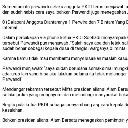
Sementara itu parwandi selaku anggota PKDI terus menjawab 
dan sudah habis cara saya ,bahkan Parwandi juga menegaskan ,”
8 (Delapan) Anggota Diantaranya 1 Perwira dan 7 Bintara Ya
Internal
Dalam percakapan via phone ketua PKDI Soehadi menyampaikan 
tersebut Parwandi pun menjawab ,”Salah saya apa dan letak 
sudah benar sebagai kepala desa di tangisi warganya di minta
Karena kamu tidak mau membantu menyelesaikan maslah kasus 
Parwandi menjawab: “saya sudah berusaha semaksimal mungkin b
ada jurus lain yang bisa aku lakukan selama itu tidak melangg
Parwandi’.
Mendengar rekaman tersebut Mifta presiden aliansi Alam Bersa
selaku polisi yang mengayomi dan melindungi masyarakat bu
Begitu pula ketua PKDI sebagai penyambung aspirasi kepala de
kesalahan .
Bahkan presiden aliansi Alam Bersatu menegaskan pemimpin yan