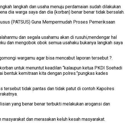
angkah langkah dan usaha menuju perdamaian sudah dilakukan
na dia warga saya dan dia (korban) benar benar tidak bersalah.
an Khusus (PATSUS) Guna Mempermudah Proses Pemeriksaan
alahanmu dan segala usahamu akan di rusuhi,mendengar hal
ahanku dan mengobok obok semua usahaku bukanya langkah saya
gomongi wargamu agar bisa mencabut laporan tersebut ?.
 korban untuk menuntut keadilan “kalaupun ketua PKDI Soehadi
gai bentuk kemitraan kita dengan polres.”pungkas kades
tersebut tidak pantas dan tidak patut di contoh Kapolres
rakatnya.
sian yang benar benar terbukti melakukan arogansi dan
gan masyarakat dan merasakan keluh kesah masyarakat.