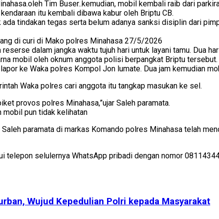
ahasa.oleh Tim Buser..kemudian, mobil kembali raib dari parki
endaraan itu kembali dibawa kabur oleh Briptu CB.
ada tindakan tegas serta belum adanya sanksi disiplin dari pimp
 yang di curi di Mako polres Minahasa 27/5/2026
a reserse dalam jangka waktu tujuh hari untuk layani tamu. Dua 
rna mobil oleh oknum anggota polisi berpangkat Briptu tersebut.
lapor ke Waka polres Kompol Jon lumate. Dua jam kemudian mobi
rintah Waka polres cari anggota itu tangkap masukan ke sel.
piket provos polres Minahasa,”ujar Saleh paramata.
n mobil pun tidak kelihatan
) Saleh paramata di markas Komando polres Minahasa telah mence
ui telepon selulernya WhatsApp pribadi dengan nomor 0811434
rban, Wujud Kepedulian Polri kepada Masyarakat