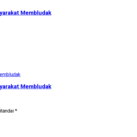
syarakat Membludak
syarakat Membludak
itandai
*