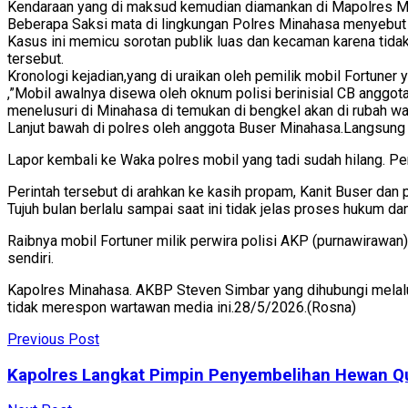
Kendaraan yang di maksud kemudian diamankan di Mapolres Min
Beberapa Saksi mata di lingkungan Polres Minahasa menyebut k
Kasus ini memicu sorotan publik luas dan kecaman karena tidak 
tersebut.
Kronologi kejadian,yang di uraikan oleh pemilik mobil Fortuner
,”Mobil awalnya disewa oleh oknum polisi berinisial CB anggot
menelusuri di Minahasa di temukan di bengkel akan di rubah wa
Lanjut bawah di polres oleh anggota Buser Minahasa.Langsung 
Lapor kembali ke Waka polres mobil yang tadi sudah hilang. Pe
Perintah tersebut di arahkan ke kasih propam, Kanit Buser dan 
Tujuh bulan berlalu sampai saat ini tidak jelas proses hukum da
Raibnya mobil Fortuner milik perwira polisi AKP (purnawirawan
sendiri.
Kapolres Minahasa. AKBP Steven Simbar yang dihubungi melal
tidak merespon wartawan media ini.28/5/2026.(Rosna)
Previous Post
Kapolres Langkat Pimpin Penyembelihan Hewan Qu