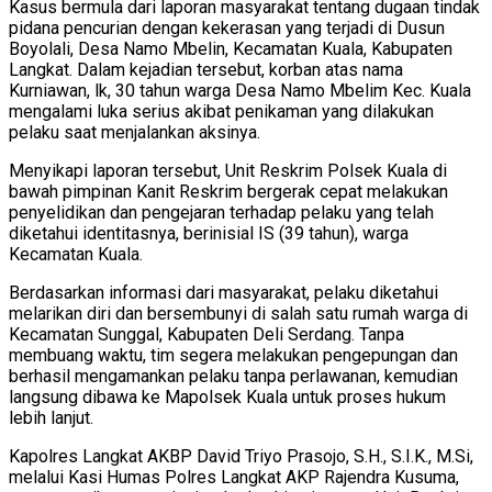
Kasus bermula dari laporan masyarakat tentang dugaan tindak
pidana pencurian dengan kekerasan yang terjadi di Dusun
Boyolali, Desa Namo Mbelin, Kecamatan Kuala, Kabupaten
Langkat. Dalam kejadian tersebut, korban atas nama
Kurniawan, lk, 30 tahun warga Desa Namo Mbelim Kec. Kuala
mengalami luka serius akibat penikaman yang dilakukan
pelaku saat menjalankan aksinya.
Menyikapi laporan tersebut, Unit Reskrim Polsek Kuala di
bawah pimpinan Kanit Reskrim bergerak cepat melakukan
penyelidikan dan pengejaran terhadap pelaku yang telah
diketahui identitasnya, berinisial IS (39 tahun), warga
Kecamatan Kuala.
Berdasarkan informasi dari masyarakat, pelaku diketahui
melarikan diri dan bersembunyi di salah satu rumah warga di
Kecamatan Sunggal, Kabupaten Deli Serdang. Tanpa
membuang waktu, tim segera melakukan pengepungan dan
berhasil mengamankan pelaku tanpa perlawanan, kemudian
langsung dibawa ke Mapolsek Kuala untuk proses hukum
lebih lanjut.
Kapolres Langkat AKBP David Triyo Prasojo, S.H., S.I.K., M.Si,
melalui Kasi Humas Polres Langkat AKP Rajendra Kusuma,