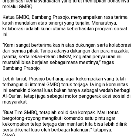
organisasi kemasyarakatan yang turut menitipkan donasinya
melalui GMBQ.
​Ketua GMBQ, Bambang Prasojo, menyampaikan rasa terima
kasih mendalam atas sinergi yang terjalin. Menurutnya,
kolaborasi adalah kunci utama keberhasilan program sosial
ini.
​“Kami sangat berterima kasih atas dukungan serta kolaborasi
dari semua pihak. Tanpa adanya dukungan dari para muzakki,
panitia, serta rekan-rekan UMKM, kegiatan penyaluran ini
mustahil bisa berjalan sebagaimana mestinya,” tegas
Bambang Prasojo.
​Lebih lanjut, Prasojo berharap agar kekompakan yang telah
terbangun di internal GMBQ terus terjaga. Ia ingin komunitas
ini semakin dikenal luas bukan hanya sebagai wadah berbagi
Al-Qur’an, tetapi juga sebagai motor penggerak aksi sosial di
masyarakat.
​“Buat Tim GMBQ, tetaplah solid dan kompak. Mari terus
bergotong-royong mengikuti komando satu pintu agar
kekompakan tetap terjaga dan manfaat kita bisa lebih dilirik
serta dikenal luas oleh berbagai kalangan,” tutupnya.
(Alex)