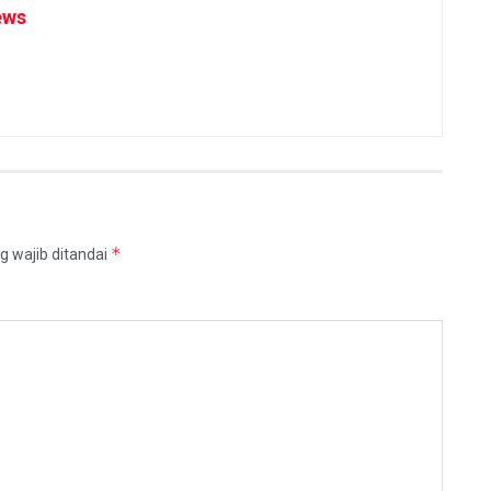
ews
*
g wajib ditandai