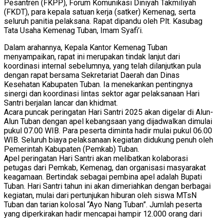
Pesantren (FKPP), Forum Komunikasi Diniyah Takmiliyah
(FKDT), para kepala satuan kerja (satker) Kemenag, serta
seluruh panitia pelaksana. Rapat dipandu oleh Plt. Kasubag
Tata Usaha Kemenag Tuban, Imam Syafi’i.
Dalam arahannya, Kepala Kantor Kemenag Tuban
menyampaikan, rapat ini merupakan tindak lanjut dari
koordinasi internal sebelumnya, yang telah dilanjutkan pula
dengan rapat bersama Sekretariat Daerah dan Dinas
Kesehatan Kabupaten Tuban. Ia menekankan pentingnya
sinergi dan koordinasi lintas sektor agar pelaksanaan Hari
Santri berjalan lancar dan khidmat.
Acara puncak peringatan Hari Santri 2025 akan digelar di Alun-
Alun Tuban dengan apel kebangsaan yang dijadwalkan dimulai
pukul 07.00 WIB. Para peserta diminta hadir mulai pukul 06.00
WIB. Seluruh biaya pelaksanaan kegiatan didukung penuh oleh
Pemerintah Kabupaten (Pemkab) Tuban.
Apel peringatan Hari Santri akan melibatkan kolaborasi
petugas dari Pemkab, Kemenag, dan organisasi masyarakat
keagamaan. Bertindak sebagai pembina apel adalah Bupati
Tuban. Hari Santri tahun ini akan dimeriahkan dengan berbagai
kegiatan, mulai dari pertunjukan hiburan oleh siswa MTsN
Tuban dan tarian kolosal “Ayo Nang Tuban”. Jumlah peserta
yang diperkirakan hadir mencapai hampir 12.000 orang dari