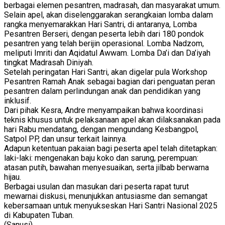
berbagai elemen pesantren, madrasah, dan masyarakat umum.
Selain apel, akan diselenggarakan serangkaian lomba dalam
rangka menyemarakkan Hari Santri, di antaranya, Lomba
Pesantren Berseri, dengan peserta lebih dari 180 pondok
pesantren yang telah berijin operasional. Lomba Nadzom,
meliputi Imriti dan Aqidatul Awwam. Lomba Da’i dan Da’iyah
tingkat Madrasah Diniyah.
Setelah peringatan Hari Santri, akan digelar pula Workshop
Pesantren Ramah Anak sebagai bagian dari penguatan peran
pesantren dalam perlindungan anak dan pendidikan yang
inklusif.
Dari pihak Kesra, Andre menyampaikan bahwa koordinasi
teknis khusus untuk pelaksanaan apel akan dilaksanakan pada
hari Rabu mendatang, dengan mengundang Kesbangpol,
Satpol PP, dan unsur terkait lainnya.
Adapun ketentuan pakaian bagi peserta apel telah ditetapkan:
laki-laki: mengenakan baju koko dan sarung, perempuan:
atasan putih, bawahan menyesuaikan, serta jilbab berwarna
hijau.
Berbagai usulan dan masukan dari peserta rapat turut
mewarnai diskusi, menunjukkan antusiasme dan semangat
kebersamaan untuk menyukseskan Hari Santri Nasional 2025
di Kabupaten Tuban.
(Sanusi)