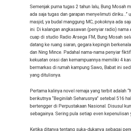
Semenjak purna tugas 2 tahun lalu, Bung Mosah ma
ada saja tugas dan garapan menyelimuti diriku…” u
masjid, ya budal manggung MC, pokoknya ada saja
ini. Di kalangan angkasawan (penyiar radio) nama
cuap di studio Radio Arsega FM, Bung Mosah sel
datang ke ruang siaran, gegara kepingin berken
dan Ning Mince. Padahal nama-nama penyiar fiktif 
kekuatan orasi dan kemampuannya memiliki 4 karak
bermarkas di rumah kampung Sawo, Babat ini se
yang ditulisnya.
Pertama kalinya novel remaja yang terbit adalah 
berikutnya “Beginilah Seharusnya” setebal 516 hal
bertengger di Perpustakaan Nasional. Disusul kum
sebagainya. Sering pula setiap even kepenulisan y
Ketika ditanya tentang suka-dukanya sebagai penul