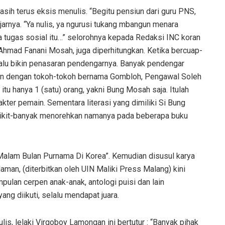
sih terus eksis menulis. “Begitu pensiun dari guru PNS,
jarnya. “Ya nulis, ya ngurusi tukang mbangun menara
 tugas sosial itu…” selorohnya kepada Redaksi INC koran
 Ahmad Fanani Mosah, juga diperhitungkan. Ketika bercuap-
alu bikin penasaran pendengarnya. Banyak pendengar
alan dengan tokoh-tokoh bernama Gombloh, Pengawal Soleh
itu hanya 1 (satu) orang, yakni Bung Mosah saja. Itulah
ter pemain. Sementara literasi yang dimiliki Si Bung
dikit-banyak menorehkan namanya pada beberapa buku
“Malam Bulan Purnama Di Korea”. Kemudian disusul karya
aman, (diterbitkan oleh UIN Maliki Press Malang) kini
pulan cerpen anak-anak, antologi puisi dan lain
ang diikuti, selalu mendapat juara.
is, lelaki Virgoboy Lamongan ini bertutur : “Banyak pihak