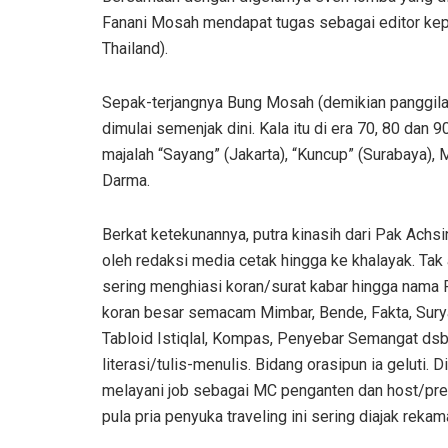
Fanani Mosah mendapat tugas sebagai editor kepen
Thailand).
Sepak-terjangnya Bung Mosah (demikian panggilan a
dimulai semenjak dini. Kala itu di era 70, 80 da
majalah “Sayang” (Jakarta), “Kuncup” (Surabaya)
Darma.
Berkat ketekunannya, putra kinasih dari Pak Achs
oleh redaksi media cetak hingga ke khalayak. Tak a
sering menghiasi koran/surat kabar hingga nama 
koran besar semacam Mimbar, Bende, Fakta, Sur
Tabloid Istiqlal, Kompas, Penyebar Semangat dsb,
literasi/tulis-menulis. Bidang orasipun ia geluti.
melayani job sebagai MC penganten dan host/pre
pula pria penyuka traveling ini sering diajak reka