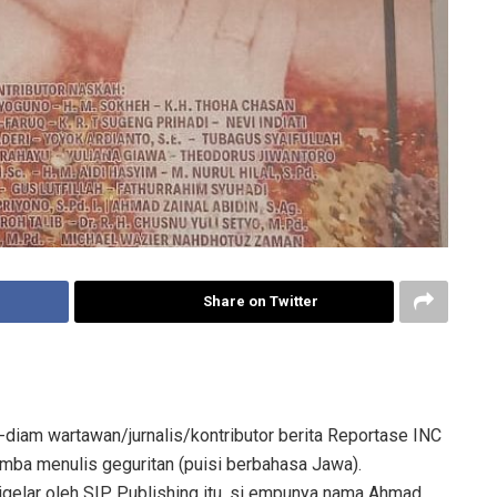
Share on Twitter
am wartawan/jurnalis/kontributor berita Reportase INC
mba menulis geguritan (puisi berbahasa Jawa).
gelar oleh SIP Publishing itu, si empunya nama Ahmad