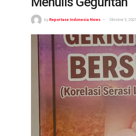
Menulis Geguritan
by
Reportase Indonesia News
Oktober 3, 202