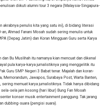
ulisan diikuti alumni tour 3 negara (Malaysia-Singapura-
krabnya penulis kita yang satu ini), di bidang literasi
n 90-an, Ahmad Fanani Mosah sudah sering menulis untuk
, MPA (Depag Jatim) dan Koran Mingguan Guru serta Karya
in dan Bu Muslihah itu namanya kian mencuat dan dikenal
yal pula karya-karya jurnalistiknya yang menggelitik itu
Pak Guru SMP Negeri 3 Babat tenar. Majalah dan koran-
ya, Memorandum, Jawapos, Surabaya Post, Warta Banten,
 sering memuat karya jurnalistiknya. Tidak hanya dibidang
 Di sela-sela jam kosong (hari libur) Bung Fan Mosah
senter konser musik entertainment panggung. Tak jarang
man dubbing-suara (pengisi suara).