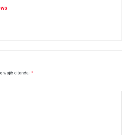
ews
*
g wajib ditandai