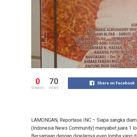
0
70
Share on Facebook
SHARES
VIEWS
LAMONGAN, Reportase INC – Siapa sangka diam-di
(Indonesia News Community) menyabet juara 1 lo
Bersamaan dengan digelarnya even lomba yang di