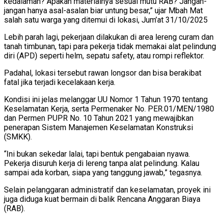
kedalaman? Apakah materialnya sesuai mutu RAB? Jangan-
jangan hanya asal-asalan biar untung besar,” ujar Mbah Mat
salah satu warga yang ditemui di lokasi, Jum’at 31/10/2025
Lebih parah lagi, pekerjaan dilakukan di area lereng curam dan
tanah timbunan, tapi para pekerja tidak memakai alat pelindung
diri (APD) seperti helm, sepatu safety, atau rompi reflektor.
Padahal, lokasi tersebut rawan longsor dan bisa berakibat
fatal jika terjadi kecelakaan kerja.
Kondisi ini jelas melanggar UU Nomor 1 Tahun 1970 tentang
Keselamatan Kerja, serta Permenaker No. PER.01/MEN/1980
dan Permen PUPR No. 10 Tahun 2021 yang mewajibkan
penerapan Sistem Manajemen Keselamatan Konstruksi
(SMKK).
“Ini bukan sekedar lalai, tapi bentuk pengabaian nyawa.
Pekerja disuruh kerja di lereng tanpa alat pelindung. Kalau
sampai ada korban, siapa yang tanggung jawab,” tegasnya.
Selain pelanggaran administratif dan keselamatan, proyek ini
juga diduga kuat bermain di balik Rencana Anggaran Biaya
(RAB).