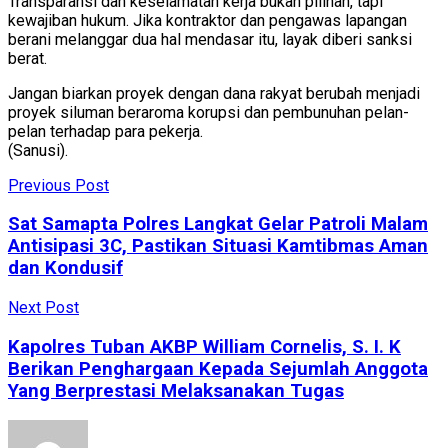
Transparansi dan keselamatan kerja bukan pilihan, tapi
kewajiban hukum. Jika kontraktor dan pengawas lapangan
berani melanggar dua hal mendasar itu, layak diberi sanksi
berat.
Jangan biarkan proyek dengan dana rakyat berubah menjadi
proyek siluman beraroma korupsi dan pembunuhan pelan-
pelan terhadap para pekerja.
(Sanusi).
Previous Post
Sat Samapta Polres Langkat Gelar Patroli Malam
Antisipasi 3C, Pastikan Situasi Kamtibmas Aman
dan Kondusif
Next Post
Kapolres Tuban AKBP William Cornelis, S. I. K
Berikan Penghargaan Kepada Sejumlah Anggota
Yang Berprestasi Melaksanakan Tugas