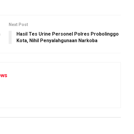
Next Post
n
​Hasil Tes Urine Personel Polres Probolinggo
Kota, Nihil Penyalahgunaan Narkoba
ews