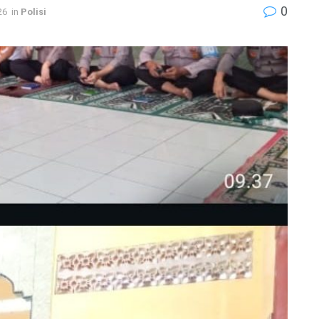
0
26
in
Polisi