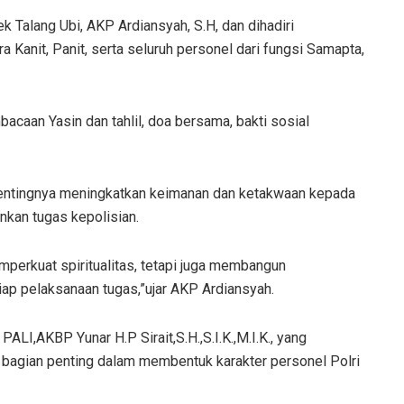
k Talang Ubi, AKP Ardiansyah, S.H, dan dihadiri
 Kanit, Panit, serta seluruh personel dari fungsi Samapta,
acaan Yasin dan tahlil, doa bersama, bakti sosial
entingnya meningkatkan keimanan dan ketakwaan kepada
kan tugas kepolisian.
memperkuat spiritualitas, tetapi juga membangun
iap pelaksanaan tugas,”ujar AKP Ardiansyah.
LI,AKBP Yunar H.P Sirait,S.H.,S.I.K.,M.I.K., yang
agian penting dalam membentuk karakter personel Polri