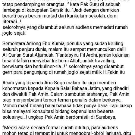
tetap pendampingan orangtua…” kata Pak Guru di sebuah
lembaga di kabupaten Gersik itu. “Jadi dengan demikian
berarti saya berani murtad dari kurikulum sekolah, demi
literasi…!
selorohnya yang disambut seluruh audiens memadati rumah
joglo sejati.
Sementara Among Ebo Kurnia, penulis yang sudah keliling
seluruh penjuru dunia, malam itu sempat memunculkan dalil
Al-Qur’an Surat Aljumuah. “Fantasyiru Fil Ardhi, jaman kekinian
bisa ditafsiri menyebar ke bumi Alloh, untuk travelling,
berwisata dan berkuliner-ria…!” selorohnya yang disambut
gerrr para pengunjung di rumah joglo sejati milik H.Fakin itu.
Acara yang dipandu Aris Sogo malam itu juga memberi
kehormatan kepada Kepala Balai Bahasa Jatim, yang dihadiri
dan diwakili Pak Amin. Dalam sambutan arahannya, Pak Amin
siap menjembatani teman-teman penulis dalam berkarya.
Mohon maaf bidang balai bahasa tidak punya dana. Tapi cukup
bisa melayani konsultasi bidang kepenulisan beserta
solusinya…! ungkap Pak Amin berdomisili di Surabaya.
“Meski acara secara formal sudah ditutup, para audiens
mohon tetap di tempat ini untuk mengobral-obrol lanjutan, gitu