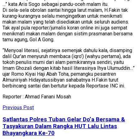
…” kata Aris Sogo sebagai pandu-oceh malam itu.
Di sela-sela obrolan santai hingga larut malam, H.Fakin tak
kurang-kurangnya selalu mengingatkan untuk menikmati
makan malam yang telah disediakan untuk seluruh audiens.
Tak ayal pula reporter/jurnalis koran online ini juga sempat
menikmati makan malam dengan sistim prasmanan bersama
tamu agung, Gol A Gong.
“Menyoal literasi, sejatinya semenjak dahulu kala, disamping
dalil Qur’an menyuruh membaca (iqro’) (wahyu pertama), ada
tokoh penulis murni dari alam pemikirannya sendiri, yaitu
Imam Ghozali dengan kitab hasil literasinya Ihya Ulumuddin…”
ujar Romo Kiyai Haji Abah Toha, pemangku pesantren
Almuniriyah Hidayatussibyan sahabatnya H.Fakin turut
berbincang santai dan bertutur kepada Reportase INC ini.
Reporter : Ahmad Fanani Mosah
Previous Post
Satlantas Polres Tuban Gelar Do’a Bersama &
Tasyakuran Dalam Rangka HUT Lalu Lintas
Bhayangkara Ke-70