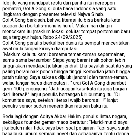
Ide jitu yang mendapat restu dari panitia itu merespon
pemateri, Gol A Gong si duta baca Indonesia yang satu
lingkaran dengan presenter televisi Najwa Sihab.
Gol A Gong berkisah, bahwa literasi itu bisa berkata-kata
ucapan dan bertulis-menulis huruf. Malam nan dingin
mencekam itu (maklum lokasi sekitar tempat pertemuan baru
saja terguyur hujan, Rabo 24/09/2025).
Gol A Gong penulis berkaliber dunia itu sempat menceritakan
awal mula tangan kirinya diamputasi.
“Maklum kala itu kami bersama teman-teman sepermainan,
sama-sama bersumbar. Siapa yang berani naik pohon lebih
tinggi akan mendapat julukan jendral. Lha sayalah saat itu yang
paling berani naik pohon hingga tinggi. Kemudian jatuh hingga
patah tulang. Saya sukses dijuluki jendral oleh teman-teman,
walau tangan harus diamputasi….” urai Gol A Gong disambut
gerrr 100 pengunjung. “Jadi ucapan kata-kata itu juga bagian
dari literasi!” lanjut penulis bertangan kiri buntung itu. “Di
komunitas saya, setelah literasi wajib berorasi…!” lanjut
penulis senior sudah menerbitkan ratusan buku itu.
Beda lagi dengan Aditya Akbar Hakim, penulis lintas negara,
sekaligus founder gemar-maos bertutur : “Murid-murid saya
jika butuh nilai, tidak saya beri soal pelajaran. Tapi saya suruh
baca buku umum semisal novel dan sebagainya, tentu denga