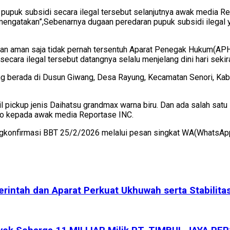
n pupuk subsidi secara ilegal tersebut selanjutnya awak media
engatakan”,Sebenarnya dugaan peredaran pupuk subsidi ilegal y
an aman saja tidak pernah tersentuh Aparat Penegak Hukum(APH)
ecara ilegal tersebut datangnya selalu menjelang dini hari sekir
ang berada di Dusun Giwang, Desa Rayung, Kecamatan Senori, Kabu
ickup jenis Daihatsu grandmax warna biru. Dan ada salah satu 
jo kepada awak media Reportase INC.
konfirmasi BBT 25/2/2026 melalui pesan singkat WA(WhatsApp)
erintah dan Aparat Perkuat Ukhuwah serta Stabilit