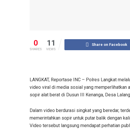
0
11
Share on Facebook
SHARES
VIEWS
LANGKAT, Reportase INC – Polres Langkat melalui
video viral di media sosial yang memperlihatkan 
sopir alat berat di Dusun III Kenanga, Desa Lala
Dalam video berdurasi singkat yang beredar, terd
memerintahkan sopir untuk putar balik dengan kalim
Video tersebut langsung mendapat perhatian publik