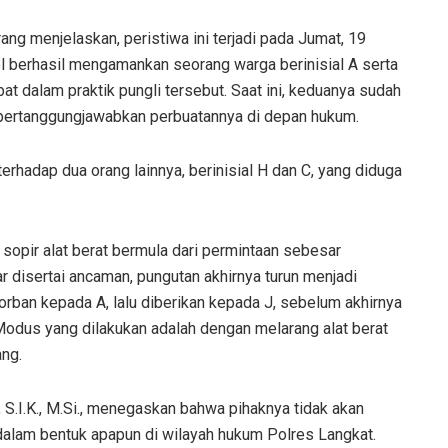
g menjelaskan, peristiwa ini terjadi pada Jumat, 19
el berhasil mengamankan seorang warga berinisial A serta
at dalam praktik pungli tersebut. Saat ini, keduanya sudah
ertanggungjawabkan perbuatannya di depan hukum.
terhadap dua orang lainnya, berinisial H dan C, yang diduga
sopir alat berat bermula dari permintaan sebesar
 disertai ancaman, pungutan akhirnya turun menjadi
rban kepada A, lalu diberikan kepada J, sebelum akhirnya
Modus yang dilakukan adalah dengan melarang alat berat
ang.
 S.I.K., M.Si., menegaskan bahwa pihaknya tidak akan
 dalam bentuk apapun di wilayah hukum Polres Langkat.