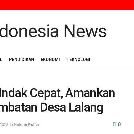
L
PENDIDIKAN
EKONOMI
TEKNOLOGI
tindak Cepat, Amankan
mbatan Desa Lalang
0
 2025
in
Hukum
,
Polisi