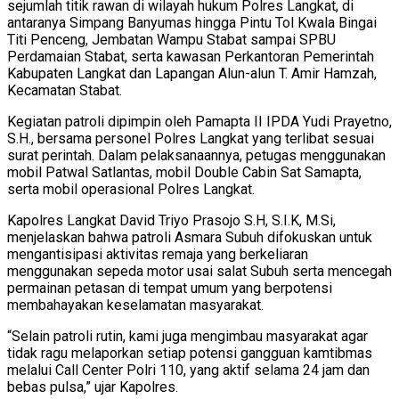
sejumlah titik rawan di wilayah hukum Polres Langkat, di
antaranya Simpang Banyumas hingga Pintu Tol Kwala Bingai
Titi Penceng, Jembatan Wampu Stabat sampai SPBU
Perdamaian Stabat, serta kawasan Perkantoran Pemerintah
Kabupaten Langkat dan Lapangan Alun-alun T. Amir Hamzah,
Kecamatan Stabat.
Kegiatan patroli dipimpin oleh Pamapta II IPDA Yudi Prayetno,
S.H., bersama personel Polres Langkat yang terlibat sesuai
surat perintah. Dalam pelaksanaannya, petugas menggunakan
mobil Patwal Satlantas, mobil Double Cabin Sat Samapta,
serta mobil operasional Polres Langkat.
Kapolres Langkat David Triyo Prasojo S.H, S.I.K, M.Si,
menjelaskan bahwa patroli Asmara Subuh difokuskan untuk
mengantisipasi aktivitas remaja yang berkeliaran
menggunakan sepeda motor usai salat Subuh serta mencegah
permainan petasan di tempat umum yang berpotensi
membahayakan keselamatan masyarakat.
“Selain patroli rutin, kami juga mengimbau masyarakat agar
tidak ragu melaporkan setiap potensi gangguan kamtibmas
melalui Call Center Polri 110, yang aktif selama 24 jam dan
bebas pulsa,” ujar Kapolres.