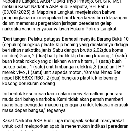
Kapolres Langkat, AKBP David Triyo Prasojo, SH, SIK, MSi.,
melalui Kasat Narkoba AKP Rudi Sahputra, SH. Rabu
(03/09/2025) di Mapolres Langkat, menjelaskan bahwa
pengungkapan ini merupakan hasil kerja keras tim di lapangan
dalam memantau pergerakan jaringan peredaran gelap
narkotika yang menyasar wilayah Hukum Polres Langkat.
“Dari tangan Pelaku, petugas Berhasil menyita Barang Bukti 10
(sepuluh) bungkus plastik klip bening yang didalamnya diduga
berisikan narkotika jenis Sabu dengan brutto 2,02(dua koma
nol dua) Gram, 2 (dua) ball plastik klip bening kosong ,1 (satu)
buah kotak rokok yang di lakhan warna hitam , 1 (satu) buah
sekop sabu , 1 (satu) unit timbangan elektrik ,3 (tiga) unit HP
merek vivo ,1 (satu) unit sepeda motor , Yamaha Nmax Ber
nopol BK 58XX RBO , 2 (dua) bungkus plastik klip bening
kosong berukuran sedang.
Ini bentuk keseriusan kami dalam menyelamatkan generasi
muda dari bahaya narkoba. Kami tidak akan pernah memberi
ruang bagi pengedar maupun pengguna untuk leluasa merusak
masa depan bangsa,” tegasnya.
Kasat Narkoba AKP Rudi, juga mengajak seluruh masyarakat
untuk aktif melaporkan apabila menemukan indikasi peredaran