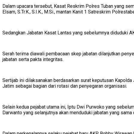
Dalam upacara tersebut, Kasat Reskrim Polres Tuban yang semul
Elsam, S.Tr.K., S.I.K., M.Si., mantan Kanit 1 Satreskrim Polrest
Sedangkan Jabatan Kasat Lantas yang sebelumnya diduduki AKP M
Serah terima diawali pembacaan skep jabatan dilanjutkan penye
jabatan serta pakta integritas.
Sertijab ini dilaksanakan berdasarkan surat keputusan Kapol
Jatim sebagai bagian dari rotasi dan penyegaran organisasi.
Selain kedua pejabat utama ini, Iptu Dwi Purwoko yang sebel
Darwanto yang selanjutnya akan menduduki jabatan yang sama d
Dalam perkenalannya selaku pejabat baru AKP Bobby Wirawan be