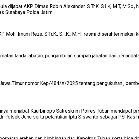
a dijabat AKP Dimas Robin Alexander, S.Tr.K, S.I.K, M.T, M.Sc.
abes Surabaya Polda Jatim.
oh. Imam Reza, S.Tr.K., S.I.K., M.H., resmi diserahterimakan k
matan tanda jabatan, pengambilan sumpah jabatan dan penandatan
da Jawa Timur nomor Kep/484/X/2025 tentang pengukuhan , pembe
umnya menjabat Kaurbinops Satreskrim Polres Tuban mendapat p
i Polsek Jenu serta pelantikan Iptu Siswanto sebagai PS. Kasi
rharap arahan dan bimbingan dari Kapolres Tuban serta bisa dite