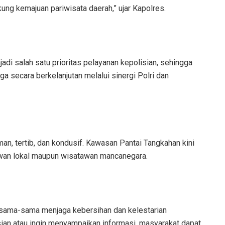
g kemajuan pariwisata daerah,” ujar Kapolres.
i salah satu prioritas pelayanan kepolisian, sehingga
a secara berkelanjutan melalui sinergi Polri dan
an, tertib, dan kondusif. Kawasan Pantai Tangkahan kini
tawan lokal maupun wisatawan mancanegara.
sama-sama menjaga kebersihan dan kelestarian
ian atau ingin menyampaikan informasi, masyarakat dapat