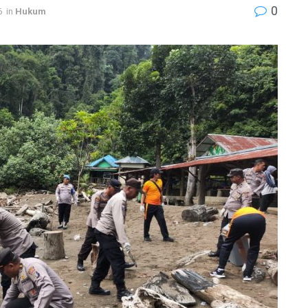
0
6
in
Hukum