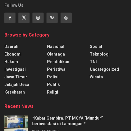
Follow Us
Browse by Category
Daerah
Nasional
Sosial
Ekonomi
Olahraga
Teknologi
Hukum
Pendidikan
TNI
Investigasi
Peristiwa
Uncategorized
Jawa Timur
Polisi
Wisata
Jelajah Desa
Politik
Kesehatan
Religi
Recent News
*Kabar Gembira. PT MOYA “Mundur”
berinvestasi di Lamongan.*