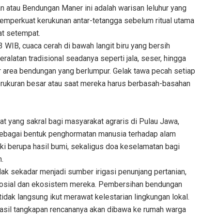
n atau Bendungan Maner ini adalah warisan leluhur yang
memperkuat kerukunan antar-tetangga sebelum ritual utama
at setempat.
53 WIB, cuaca cerah di bawah langit biru yang bersih
atan tradisional seadanya seperti jala, seser, hingga
 area bendungan yang berlumpur. Gelak tawa pecah setiap
erukuran besar atau saat mereka harus berbasah-basahan
at yang sakral bagi masyarakat agraris di Pulau Jawa,
r sebagai bentuk penghormatan manusia terhadap alam
i berupa hasil bumi, sekaligus doa keselamatan bagi
.
dak sekadar menjadi sumber irigasi penunjang pertanian,
as sosial dan ekosistem mereka. Pembersihan bendungan
tidak langsung ikut merawat kelestarian lingkungan lokal.
h hasil tangkapan rencananya akan dibawa ke rumah warga