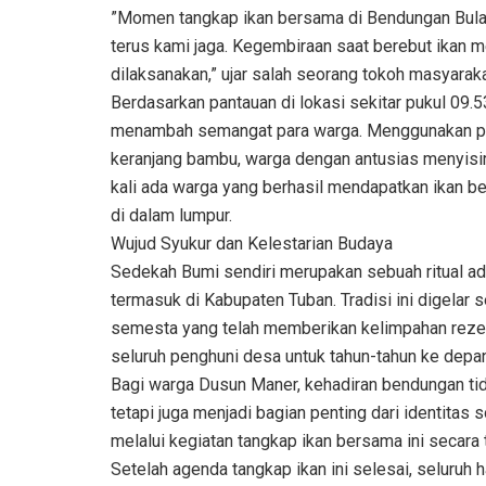
‎​”Momen tangkap ikan bersama di Bendungan Bula
terus kami jaga. Kegembiraan saat berebut ikan 
dilaksanakan,” ujar salah seorang tokoh masyarak
‎​Berdasarkan pantauan di lokasi sekitar pukul 09.
menambah semangat para warga. Menggunakan peral
keranjang bambu, warga dengan antusias menyisir
kali ada warga yang berhasil mendapatkan ikan b
di dalam lumpur.
‎​Wujud Syukur dan Kelestarian Budaya
‎​Sedekah Bumi sendiri merupakan sebuah ritual ad
termasuk di Kabupaten Tuban. Tradisi ini digela
semesta yang telah memberikan kelimpahan rezek
seluruh penghuni desa untuk tahun-tahun ke depan
‎​Bagi warga Dusun Maner, kehadiran bendungan ti
tetapi juga menjadi bagian penting dari identit
melalui kegiatan tangkap ikan bersama ini secara 
‎​Setelah agenda tangkap ikan ini selesai, seluru