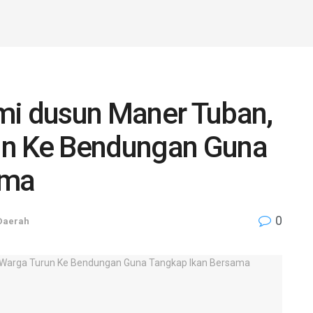
mi dusun Maner Tuban,
un Ke Bendungan Guna
ama
0
Daerah