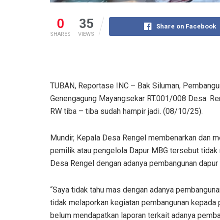
0
35
Share on Facebook
SHARES
VIEWS
TUBAN, Reportase INC – Bak Siluman, Pembangun
Genengagung Mayangsekar RT.001/008 Desa. Ren
RW tiba – tiba sudah hampir jadi. (08/10/25).
Mundir, Kepala Desa Rengel membenarkan dan me
pemilik atau pengelola Dapur MBG tersebut tida
Desa Rengel dengan adanya pembangunan dapur 
“Saya tidak tahu mas dengan adanya pembangunan 
tidak melaporkan kegiatan pembangunan kepada pi
belum mendapatkan laporan terkait adanya pemb