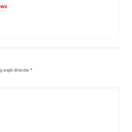
ews
*
g wajib ditandai