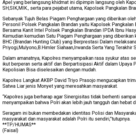
Apel yang berlangsung khidmat ini dipimpin langsung oleh Kapo
SH,SIK,MIK., serta para pejabat utama, Kapolsek Pangkalan Bra
Sebanyak Tujuh Belas Piagam Penghargaan yang diberikan oleh
Personil Polsek Pangkalan Brandan yaitu Kapolsek Pangkala
Bersama Kanit Intel Polsek Pangkalan Brandan IPDA Ibnu Ha
Kemudian kemudian Satu Piagam Penghargaan yang diberikan ke
BHC (Brandan Hunting Club) yang Berprestasi Dalam melaksanaka
Priyogi,Mulyono,B.Himler Siahaan,Irwanda Serta Yang Terakhir 
Dalam amanatnya, Kapolres menyampaikan rasa syukur atas seg
ikut berperan serta aktif dan Berpartisipasi Aktif dalam Up
Kepolisian Bisa diselesaikan dengan mudah.
Kapolres Langkat AKBP David Triyo Prasojo mengucapkan trim
Satwa Liar jenis Monyet yang meresahkan masyarakat.
“Kapolres juga berharap agar Sinergisitas tidak berhenti sampai 
menyampaikan bahwa Polri akan lebih jauh tangguh dan hebat d
Seragam ini bukan membedakan identitas Polisi dan Masyarakat 
masyarakat dan masyarakat adalah Polri itu sendiri,”tutupnya.
**TP/HUMAS**
(Faisal)