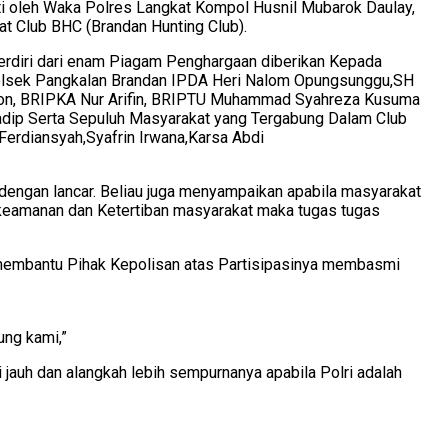
uti oleh Waka Polres Langkat Kompol Husnil Mubarok Daulay,
at Club BHC (Brandan Hunting Club).
erdiri dari enam Piagam Penghargaan diberikan Kepada
Polsek Pangkalan Brandan IPDA Heri Nalom Opungsunggu,SH
Son, BRIPKA Nur Arifin, BRIPTU Muhammad Syahreza Kusuma
adip Serta Sepuluh Masyarakat yang Tergabung Dalam Club
Ferdiansyah,Syafrin Irwana,Karsa Abdi
dengan lancar. Beliau juga menyampaikan apabila masyarakat
 keamanan dan Ketertiban masyarakat maka tugas tugas
 membantu Pihak Kepolisan atas Partisipasinya membasmi
ung kami,”
 jauh dan alangkah lebih sempurnanya apabila Polri adalah