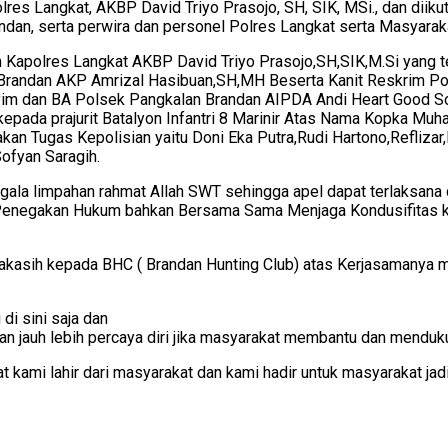
lres Langkat, AKBP David Triyo Prasojo, SH, SIK, MSi., dan diik
ndan, serta perwira dan personel Polres Langkat serta Masyarak
 Kapolres Langkat AKBP David Triyo Prasojo,SH,SIK,M.Si yang t
n Brandan AKP Amrizal Hasibuan,SH,MH Beserta Kanit Reskrim 
syim dan BA Polsek Pangkalan Brandan AIPDA Andi Heart Good 
pada prajurit Batalyon Infantri 8 Marinir Atas Nama Kopka Muh
n Tugas Kepolisian yaitu Doni Eka Putra,Rudi Hartono,Reflizar,
Sofyan Saragih.
ala limpahan rahmat Allah SWT sehingga apel dapat terlaksana 
aya Penegakan Hukum bahkan Bersama Sama Menjaga Kondusifitas
akasih kepada BHC ( Brandan Hunting Club) atas Kerjasamanya
di sini saja dan
an jauh lebih percaya diri jika masyarakat membantu dan menduk
kami lahir dari masyarakat dan kami hadir untuk masyarakat jadi