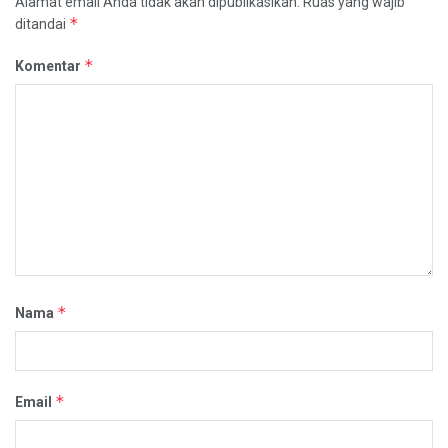
Alamat email Anda tidak akan dipublikasikan.
Ruas yang wajib
*
ditandai
*
Komentar
*
Nama
*
Email