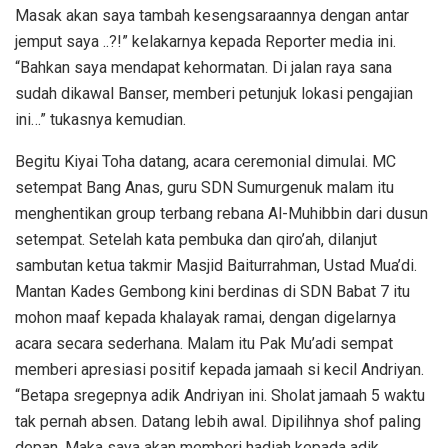
Masak akan saya tambah kesengsaraannya dengan antar
jemput saya ..?!” kelakarnya kepada Reporter media ini.
“Bahkan saya mendapat kehormatan. Di jalan raya sana
sudah dikawal Banser, memberi petunjuk lokasi pengajian
ini…” tukasnya kemudian.
Begitu Kiyai Toha datang, acara ceremonial dimulai. MC
setempat Bang Anas, guru SDN Sumurgenuk malam itu
menghentikan group terbang rebana Al-Muhibbin dari dusun
setempat. Setelah kata pembuka dan qiro’ah, dilanjut
sambutan ketua takmir Masjid Baiturrahman, Ustad Mua’di.
Mantan Kades Gembong kini berdinas di SDN Babat 7 itu
mohon maaf kepada khalayak ramai, dengan digelarnya
acara secara sederhana. Malam itu Pak Mu’adi sempat
memberi apresiasi positif kepada jamaah si kecil Andriyan.
“Betapa sregepnya adik Andriyan ini. Sholat jamaah 5 waktu
tak pernah absen. Datang lebih awal. Dipilihnya shof paling
depan. Maka saya akan memberi hadiah kepada adik