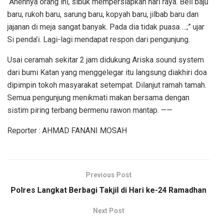
“Anehnya orang ini, sibuk mempersiapkan hari raya. Beli baju
baru, rukoh baru, sarung baru, kopyah baru, jilbab baru dan
jajanan di meja sangat banyak. Pada dia tidak puasa …;” ujar
Si penda’i. Lagi-lagi mendapat respon dari pengunjung.
Usai ceramah sekitar 2 jam didukung Ariska sound system
dari bumi Katan yang menggelegar itu langsung diakhiri doa
dipimpin tokoh masyarakat setempat. Dilanjut ramah tamah.
Semua pengunjung menikmati makan bersama dengan
sistim piring terbang bermenu rawon mantap. ——
Reporter : AHMAD FANANI MOSAH
Previous Post
Polres Langkat Berbagi Takjil di Hari ke-24 Ramadhan
Next Post