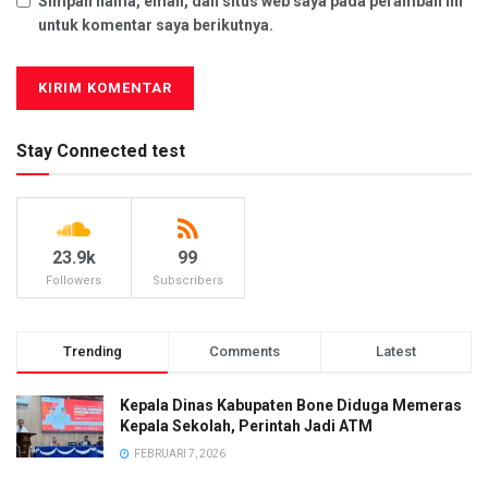
Simpan nama, email, dan situs web saya pada peramban ini
untuk komentar saya berikutnya.
Stay Connected test
23.9k
99
Followers
Subscribers
Trending
Comments
Latest
Kepala Dinas Kabupaten Bone Diduga Memeras
Kepala Sekolah, Perintah Jadi ATM
FEBRUARI 7, 2026