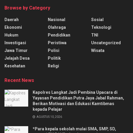
Browse by Category
Daerah
Nasional
Sosial
Ekonomi
Olahraga
Teknologi
Hukum
Pendidikan
TNI
Investigasi
Peristiwa
Uncategorized
Jawa Timur
Polisi
Wisata
Jelajah Desa
Politik
Kesehatan
Religi
Recent News
Kapolres Langkat Jadi Pembina Upacara di
Yayasan Pendidikan Putra Jaya Jabal Rahman,
Berikan Motivasi dan Edukasi Kamtibmas
kepada Pelajar
AGUSTUS 10, 2026
*Para kepala sekolah mulai SMA, SMP, SD,