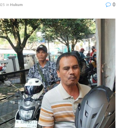
0
025
in
Hukum