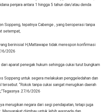
idana penjara antara 1 hingga 5 tahun dan/atau denda
en Soppeng, tepatnya Cabenge , yang beroperasi tanpa
at setempat,
ng berinisial H,Mattawape tidak merespon konfirmasi
27/6/2026
 dari aparat penegak hukum sehingga cukai turut bungkam
lres Soppeng untuk segera melakukan penggeledahan dan
l tersebut. “Rokok tanpa cukai sangat merugikan daerah
,”Tegasnya .27/6/2026
nya merugikan negara dari segi pendapatan, tetapi juga
 Masyarakat diimbau untuk lebih waspada dan