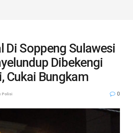
l Di Soppeng Sulawesi
nyelundup Dibekengi
i, Cukai Bungkam
0
n
Polisi