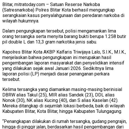
Blitar, mitratoday.com – Satuan Reserse Narkoba
(Satresnarkoba) Polres Blitar Kota berhasil mengungkap
serangkaian kasus penyalahgunaan dan peredaran narkoba di
wilayah hukumnya.
Dalam pengungkapan tersebut, polisi mengamankan lima
orang tersangka serta menyita barang bukti berupa 1.258 butir
pil double L dan 13,3 gram narkotika jenis sabu.
Kapolres Blitar Kota AKBP Kalfaris Triwijaya Lalo, S.I.K., M.I.K.,
menjelaskan bahwa pengungkapan ini merupakan hasil
pengembangan laporan masyarakat dan penyelidikan intensif
yang dilakukan sejak awal Januari 2026. Sedikitnya lima
laporan polisi (LP) menjadi dasar penanganan perkara
tersebut.
Kelima tersangka yang diamankan masing-masing berinisial
DBRW alias Takul (25), MIR alias Sandek (23), DDL alias
Nonok (30), NK alias Kucing (40), dan S alias Kaselan (42).
Mereka ditangkap di sejumlah lokasi berbeda, baik di wilayah
Kabupaten Blitar, Kota Blitar, hingga Kabupaten Tulungagung.
“Penangkapan dilakukan di rumah tersangka, gudang pengrajin,
hingga di pinggir jalan, berdasarkan hasil pengembangan dari