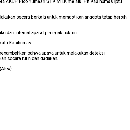
a AKBP Rico Yumasri S.I.K M.I.K melalui Plt Kasihumas Iptu
ilakukan secara berkala untuk memastikan anggota tetap bersih
i dari internal aparat penegak hukum.
” kata Kasihumas.
as menambahkan bahwa upaya untuk melakukan deteksi
an secara rutin dan dadakan.
(Alex)