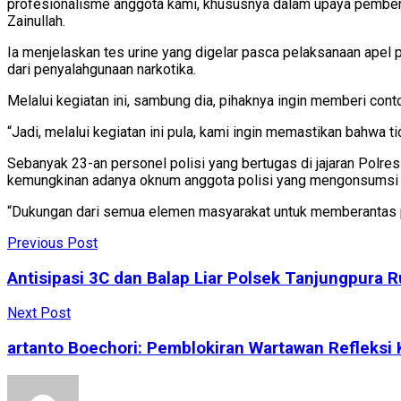
profesionalisme anggota kami, khususnya dalam upaya pembera
Zainullah.
Ia menjelaskan tes urine yang digelar pasca pelaksanaan apel 
dari penyalahgunaan narkotika.
Melalui kegiatan ini, sambung dia, pihaknya ingin memberi co
“Jadi, melalui kegiatan ini pula, kami ingin memastikan bahwa t
Sebanyak 23-an personel polisi yang bertugas di jajaran Polr
kemungkinan adanya oknum anggota polisi yang mengonsumsi nar
“Dukungan dari semua elemen masyarakat untuk memberantas per
Previous Post
Antisipasi 3C dan Balap Liar Polsek Tanjungpura Ru
Next Post
artanto Boechori: Pemblokiran Wartawan Refleksi 