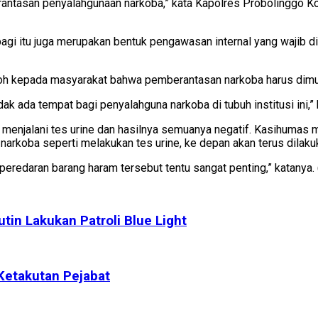
ntasan penyalahgunaan narkoba,” kata Kapolres Probolinggo Kot
pagi itu juga merupakan bentuk pengawasan internal yang wajib d
ntoh kepada masyarakat bahwa pemberantasan narkoba harus dimula
idak ada tempat bagi penyalahguna narkoba di tubuh institusi ini,
es menjalani tes urine dan hasilnya semuanya negatif. Kasihum
koba seperti melakukan tes urine, ke depan akan terus dilakuk
edaran barang haram tersebut tentu sangat penting,” katanya. 
tin Lakukan Patroli Blue Light
Ketakutan Pejabat