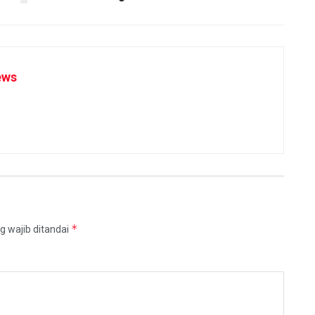
ews
*
g wajib ditandai