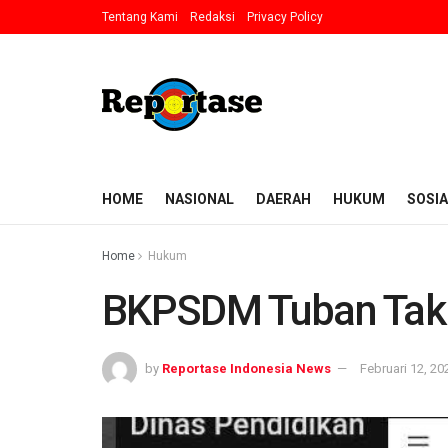
Tentang Kami
Redaksi
Privacy Policy
HOME
NASIONAL
DAERAH
HUKUM
SOSIA
Home
Hukum
BKPSDM Tuban Tak 
by
Reportase Indonesia News
Februari 12, 20