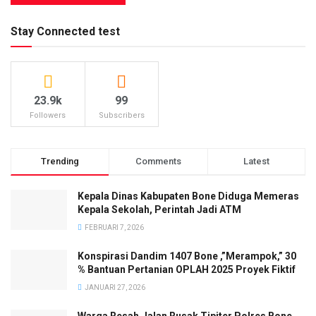
Stay Connected test
23.9k
99
Followers
Subscribers
Trending
Comments
Latest
Kepala Dinas Kabupaten Bone Diduga Memeras
Kepala Sekolah, Perintah Jadi ATM
FEBRUARI 7, 2026
Konspirasi Dandim 1407 Bone ,”Merampok,” 30
% Bantuan Pertanian OPLAH 2025 Proyek Fiktif
JANUARI 27, 2026
Warga Resah,Jalan Rusak Tipiter Polres Bone