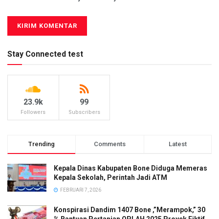
Stay Connected test
23.9k
99
Followers
Subscribers
Trending
Comments
Latest
Kepala Dinas Kabupaten Bone Diduga Memeras
Kepala Sekolah, Perintah Jadi ATM
FEBRUARI 7, 2026
Konspirasi Dandim 1407 Bone ,”Merampok,” 30
% Bantuan Pertanian OPLAH 2025 Proyek Fiktif