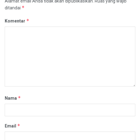
Alamat email Anda tidak akan dipublikasikan.
Ruas yang wajib
*
ditandai
*
Komentar
*
Nama
*
Email